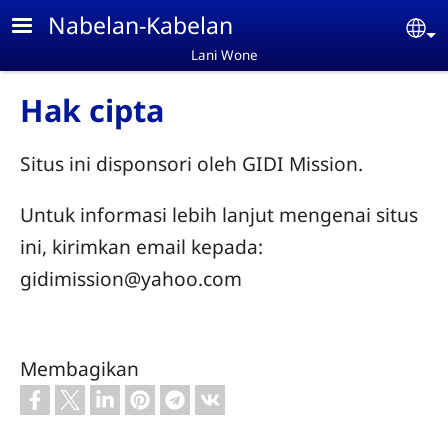
Skip to main content
Nabelan-Kabelan
Se
Lani Wone
Hak cipta
Situs ini disponsori oleh GIDI Mission.
Untuk informasi lebih lanjut mengenai situs
ini, kirimkan email kepada:
gidimission@yahoo.com
Membagikan