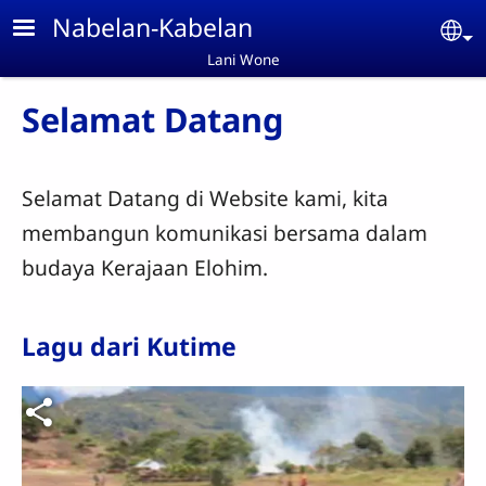
Skip to main content
Nabelan-Kabelan
Se
Lani Wone
Selamat Datang
Selamat Datang di Website kami, kita
membangun komunikasi bersama dalam
budaya Kerajaan Elohim.
Lagu dari Kutime
Berkas video